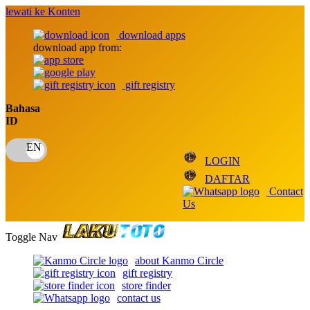
lewati ke Konten
download apps
download app from:
gift registry
Bahasa
ID
LOGIN
DAFTAR
Contact
Us
Toggle Nav
about Kanmo Circle
gift registry
store finder
contact us