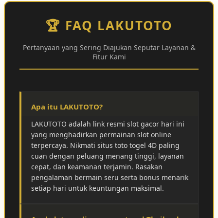
🏆 FAQ LAKUTOTO
Pertanyaan yang Sering Diajukan Seputar Layanan &
Fitur Kami
Apa itu LAKUTOTO?
LAKUTOTO adalah link resmi slot gacor hari ini
yang menghadirkan permainan slot online
terpercaya. Nikmati situs toto togel 4D paling
cuan dengan peluang menang tinggi, layanan
cepat, dan keamanan terjamin. Rasakan
pengalaman bermain seru serta bonus menarik
setiap hari untuk keuntungan maksimal.