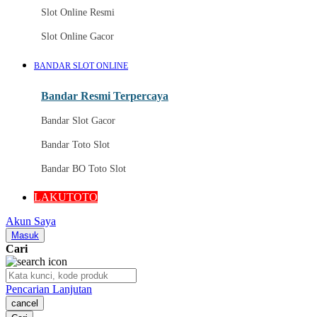
Slot Online Resmi
Slot Online Gacor
BANDAR SLOT ONLINE
Bandar Resmi Terpercaya
Bandar Slot Gacor
Bandar Toto Slot
Bandar BO Toto Slot
LAKUTOTO
Akun Saya
Masuk
Cari
Pencarian Lanjutan
cancel