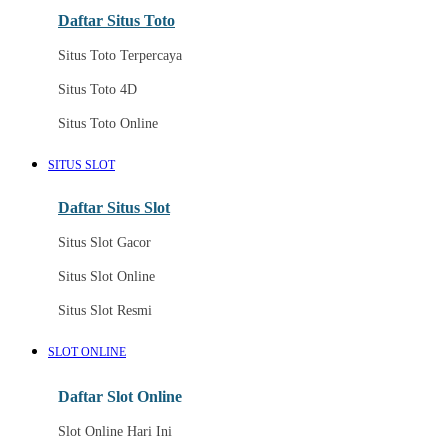
Daftar Situs Toto
Situs Toto Terpercaya
Situs Toto 4D
Situs Toto Online
SITUS SLOT
Daftar Situs Slot
Situs Slot Gacor
Situs Slot Online
Situs Slot Resmi
SLOT ONLINE
Daftar Slot Online
Slot Online Hari Ini