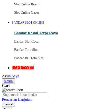
Slot Online Resmi
Slot Online Gacor
BANDAR SLOT ONLINE
Bandar Resmi Terpercaya
Bandar Slot Gacor
Bandar Toto Slot
Bandar BO Toto Slot
LAKUTOTO
Akun Saya
Masuk
Cari
Pencarian Lanjutan
cancel