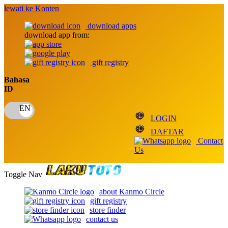
lewati ke Konten
download apps
download app from:
gift registry
Bahasa
ID
LOGIN
DAFTAR
Contact
Us
Toggle Nav
about Kanmo Circle
gift registry
store finder
contact us