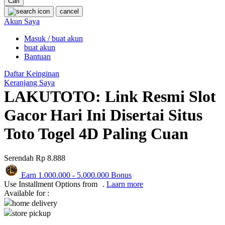
Cari
cancel
Akun Saya
Masuk / buat akun
buat akun
Bantuan
Daftar Keinginan
Keranjang Saya
LAKUTOTO: Link Resmi Slot
Gacor Hari Ini Disertai Situs
Toto Togel 4D Paling Cuan
Serendah
Rp 8.888
Earn
1.000.000
-
5.000.000
Bonus
Use Installment Options from
.
Laarn more
Available for :
home delivery
store pickup