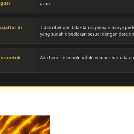
igus?
akun.
 daftar di
Tidak ribet dan tidak lama, pemain hanya per
yang sudah disediakan sesuai dengan data di
nus untuk
Ada bonus menarik untuk member baru dan p