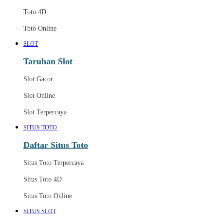
Toto 4D
Toto Online
SLOT
Taruhan Slot
Slot Gacor
Slot Online
Slot Terpercaya
SITUS TOTO
Daftar Situs Toto
Situs Toto Terpercaya
Situs Toto 4D
Situs Toto Online
SITUS SLOT