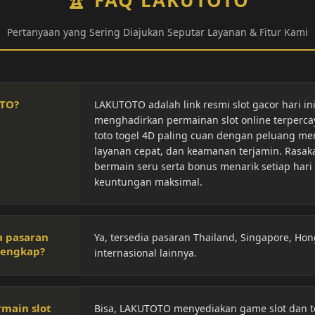
Pertanyaan yang Sering Diajukan Seputar Layanan & Fitur Kami
OTO?
LAKUTOTO adalah link resmi slot gacor hari in
menghadirkan permainan slot online terpercay
toto togel 4D paling cuan dengan peluang me
layanan cepat, dan keamanan terjamin. Rasa
bermain seru serta bonus menarik setiap hari
keuntungan maksimal.
a pasaran
Ya, tersedia pasaran Thailand, Singapore, Ho
lengkap?
internasional lainnya.
rmain slot
Bisa, LAKUTOTO menyediakan game slot dan t