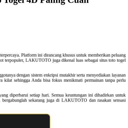
terpercaya. Platform ini dirancang khusus untuk memberikan peluang
lot terpopuler, LAKUTOTO juga dikenal luas sebagai situs toto togel
tanya dengan sistem enkripsi mutakhir serta menyediakan layanan
ara kilat sehingga Anda bisa fokus menikmati permainan tanpa perlu
ng diperbarui setiap hari. Semua keuntungan ini dihadirkan untuk
ini bergabunglah sekarang juga di LAKUTOTO dan rasakan sensasi