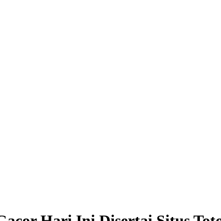
or Hari Ini Disertai Situs Tot