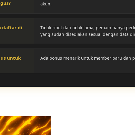
igus?
akun.
 daftar di
Tidak ribet dan tidak lama, pemain hanya per
yang sudah disediakan sesuai dengan data di
nus untuk
Ada bonus menarik untuk member baru dan p