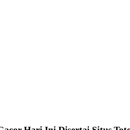
or Hari Ini Disertai Situs Tot