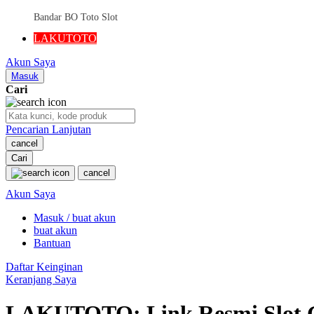
Bandar BO Toto Slot
LAKUTOTO
Akun Saya
Masuk
Cari
Pencarian Lanjutan
cancel
Cari
cancel
Akun Saya
Masuk / buat akun
buat akun
Bantuan
Daftar Keinginan
Keranjang Saya
LAKUTOTO: Link Resmi Slot Gac