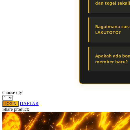
dan togel sekal
Bagaimana cara
LAKUTOTO?
Apakah ada bo
member baru?
choose qty
DAFTAR
LOGIN
Share product: