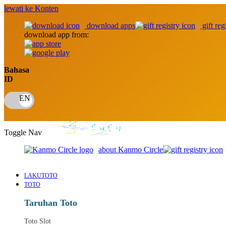
lewati ke Konten
download apps
gift reg
download app from:
Bahasa
ID
Toggle Nav
about Kanmo Circle
LAKUTOTO
TOTO
Taruhan Toto
Toto Slot