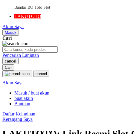
Bandar BO Toto Slot
LAKUTOTO
Akun Saya
Masuk
Cari
Pencarian Lanjutan
cancel
Cari
cancel
Akun Saya
Masuk / buat akun
buat akun
Bantuan
Daftar Keinginan
Keranjang Saya
LAKUTOTO: Link Resmi Slot Gac