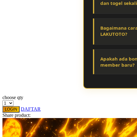
dan togel sekal
Bagaimana cara
LAKUTOTO?
Apakah ada bo
member baru?
choose qty
DAFTAR
LOGIN
Share product: