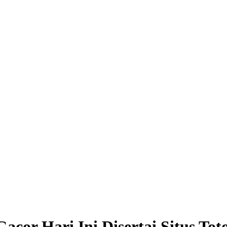
or Hari Ini Disertai Situs Tot