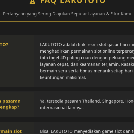
Pertanyaan yang Sering Diajukan Seputar Layanan & Fitur Kami
OTO?
LAKUTOTO adalah link resmi slot gacor hari in
menghadirkan permainan slot online terpercay
toto togel 4D paling cuan dengan peluang me
layanan cepat, dan keamanan terjamin. Rasa
bermain seru serta bonus menarik setiap hari
keuntungan maksimal.
a pasaran
Ya, tersedia pasaran Thailand, Singapore, Ho
lengkap?
internasional lainnya.
rmain slot
Bisa, LAKUTOTO menyediakan game slot dan t