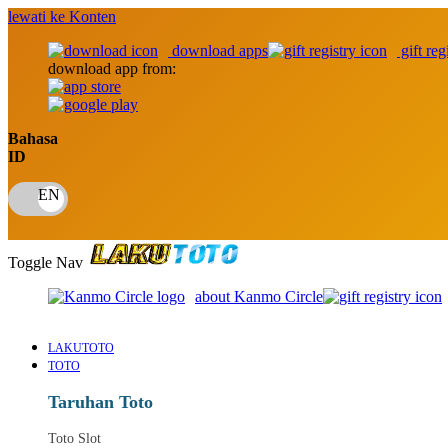
lewati ke Konten
download apps
gift reg
download app from:
Bahasa
ID
Toggle Nav
about Kanmo Circle
LAKUTOTO
TOTO
Taruhan Toto
Toto Slot