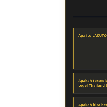
Apa itu LAKUT
Apakah tersedi
togel Thailand 
Apakah bisa be