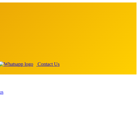
Contact Us
us