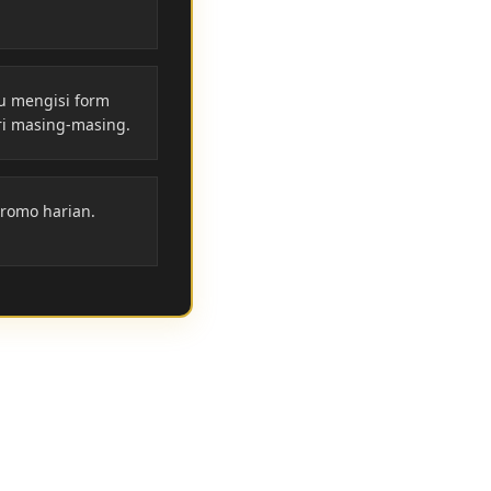
lu mengisi form
ri masing-masing.
romo harian.