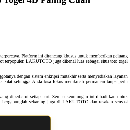
terpercaya. Platform ini dirancang khusus untuk memberikan peluang
lot terpopuler, LAKUTOTO juga dikenal luas sebagai situs toto togel
tanya dengan sistem enkripsi mutakhir serta menyediakan layanan
ara kilat sehingga Anda bisa fokus menikmati permainan tanpa perlu
ng diperbarui setiap hari. Semua keuntungan ini dihadirkan untuk
ini bergabunglah sekarang juga di LAKUTOTO dan rasakan sensasi