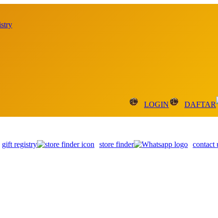
istry
LOGIN
DAFTAR
gift registry
store finder
contact 